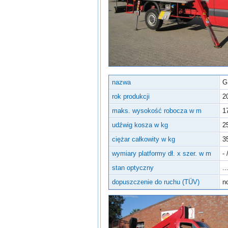
Inne urządzenia
nazwa
G
rok produkcji
2
maks. wysokość robocza w m
1
udźwig kosza w kg
2
ciężar całkowity w kg
3
wymiary platformy dł. x szer. w m
- 
stan optyczny
..
dopuszczenie do ruchu (TÜV)
n