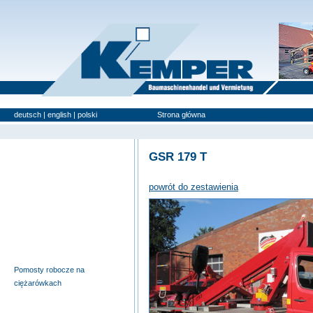
deutsch
|
english
|
polski
Strona główna
Urządzenia używan
GSR 179 T
Wyciągi budowlane i windy
meblowe
powrót do zestawienia
Pomosty samojezdne
Pomosty robocze na
przyczepach
Nożycowe pomosty robocze
Urządzenia specjalne
Pomosty robocze na
ciężarówkach
Podnośniki teleskopowe