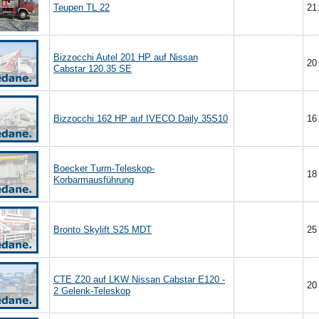
Teupen TL 22
21
Bizzocchi Autel 201 HP auf Nissan
2
Cabstar 120.35 SE
Bizzocchi 162 HP auf IVECO Daily 35S10
1
Boecker Turm-Teleskop-
1
Korbarmausführung
Bronto Skylift S25 MDT
2
CTE Z20 auf LKW Nissan Cabstar E120 -
2
2 Gelenk-Teleskop