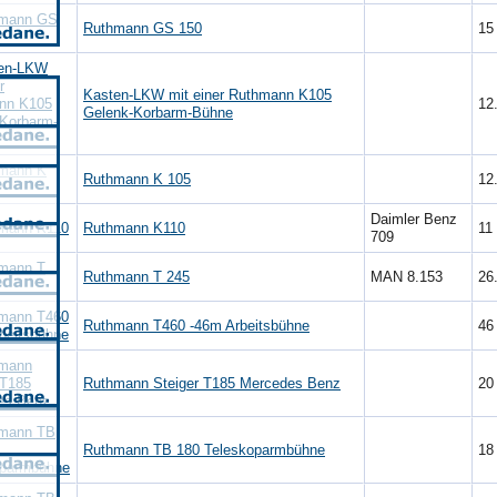
Ruthmann GS 150
1
Kasten-LKW mit einer Ruthmann K105
12
Gelenk-Korbarm-Bühne
Ruthmann K 105
12
Daimler Benz
Ruthmann K110
11
709
Ruthmann T 245
MAN 8.153
26
Ruthmann T460 -46m Arbeitsbühne
4
Ruthmann Steiger T185 Mercedes Benz
2
Ruthmann TB 180 Teleskoparmbühne
1