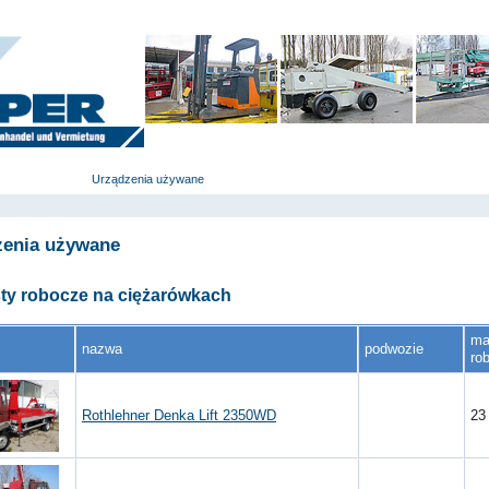
główna
Urządzenia używane
Urządzenia nowe
Usługi
zenia używane
y robocze na ciężarówkach
ma
nazwa
podwozie
ro
Rothlehner Denka Lift 2350WD
2