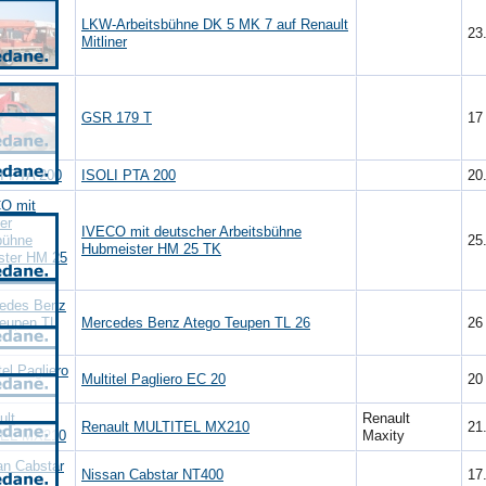
LKW-Arbeitsbühne DK 5 MK 7 auf Renault
23
Mitliner
GSR 179 T
1
ISOLI PTA 200
20
IVECO mit deutscher Arbeitsbühne
25
Hubmeister HM 25 TK
Mercedes Benz Atego Teupen TL 26
2
Multitel Pagliero EC 20
2
Renault
Renault MULTITEL MX210
21
Maxity
Nissan Cabstar NT400
17