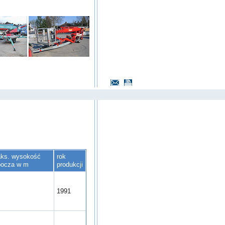
O nas
ks. wysokość
rok
bocza w m
produkcji
3
1991