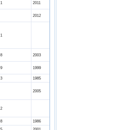
.1
2011
7
2012
.1
.8
2003
.9
1999
.3
1985
0
2005
.2
.8
1986
.5
2001