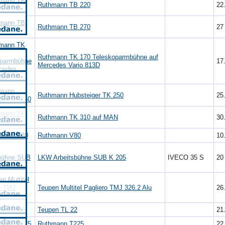
Ruthmann TB 220
22
Ruthmann TB 270
2
Ruthmann TK 170 Teleskoparmbühne auf
17
Mercedes Vario 813D
Ruthmann Hubsteiger TK 250
25
Ruthmann TK 310 auf MAN
30
Ruthmann V80
10
LKW Arbeitsbühne SUB K 205
IVECO 35 S
2
Teupen Multitel Pagliero TMJ 326.2 Alu
26
Teupen TL 22
21
Ruthmann T225
22