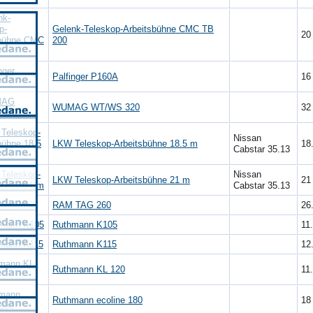
Gelenk-Teleskop-Arbeitsbühne CMC TB
2
200
Palfinger P160A
1
WUMAG WT/WS 320
3
Nissan
LKW Teleskop-Arbeitsbühne 18.5 m
18
Cabstar 35.13
Nissan
LKW Teleskop-Arbeitsbühne 21 m
2
Cabstar 35.13
RAM TAG 260
26
Ruthmann K105
11
Ruthmann K115
12
Ruthmann KL 120
11
Ruthmann ecoline 180
1