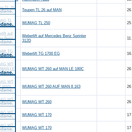
Teupen TL 26 auf MAN
2
WUMAG TL 250
2
Weberlift auf Mercedes Benz Sprinter
11
312D
Weberlift TG 1700 EG
16
WUMAG WT 260 auf MAN LE 180C
2
WUMAG WT 260 AUF MAN 8.163
2
WUMAG WT 260
2
WUMAG WT 170
1
WUMAG WT 170
1