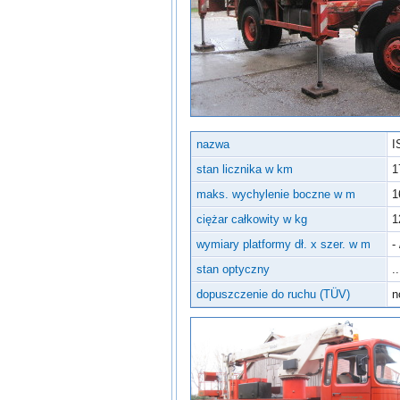
Inne urządzenia
nazwa
I
stan licznika w km
1
maks. wychylenie boczne w m
1
ciężar całkowity w kg
1
wymiary platformy dł. x szer. w m
- 
stan optyczny
..
dopuszczenie do ruchu (TÜV)
n