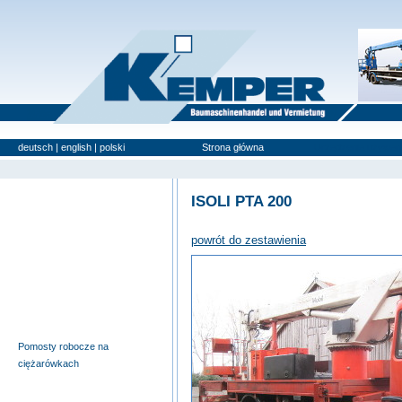
deutsch
|
english
|
polski
Strona główna
Urządzenia używan
ISOLI PTA 200
Wyciągi budowlane i windy
meblowe
powrót do zestawienia
Pomosty samojezdne
Pomosty robocze na
przyczepach
Nożycowe pomosty robocze
Urządzenia specjalne
Pomosty robocze na
ciężarówkach
Podnośniki teleskopowe