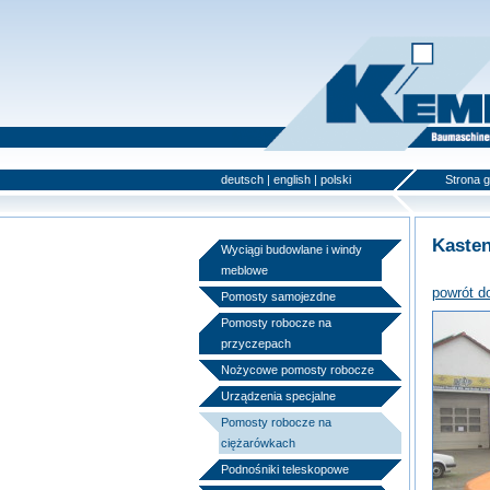
deutsch
|
english
|
polski
Strona 
Kaste
Wyciągi budowlane i windy
meblowe
powrót d
Pomosty samojezdne
Pomosty robocze na
przyczepach
Nożycowe pomosty robocze
Urządzenia specjalne
Pomosty robocze na
ciężarówkach
Podnośniki teleskopowe