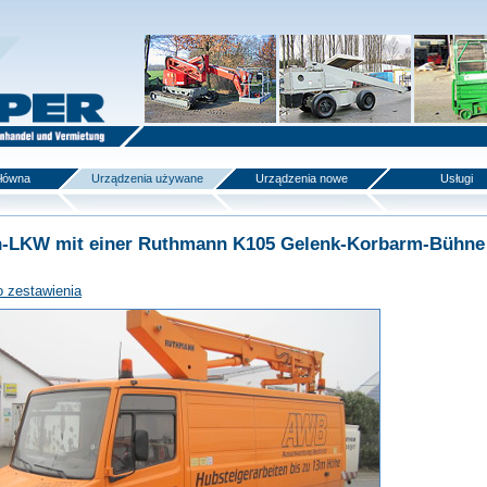
główna
Urządzenia używane
Urządzenia nowe
Usługi
n-LKW mit einer Ruthmann K105 Gelenk-Korbarm-Bühne
o zestawienia