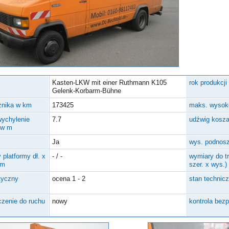
Kasten-LKW mit einer Ruthmann K105
rok produkcji
Gelenk-Korbarm-Bühne
cznika w km
173425
maks. wysok
ychylenie
7.7
udźwig kosza
 w m
Ja
wys. podnosz
 platformy dł. x
- / -
wymiary do tr
 m
szer. x wys.)
tyczny
ocena 1 - 2
stan technic
zenie do ruchu
nowy
kontrola bez