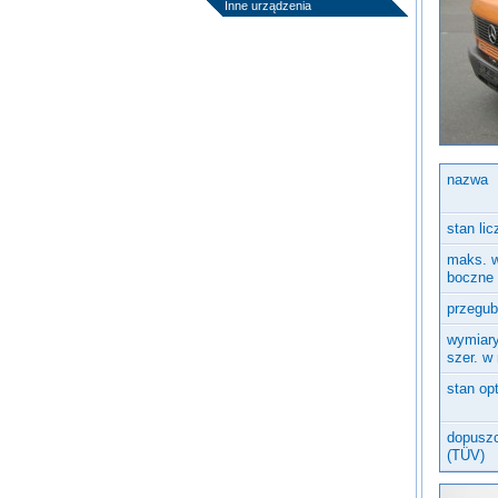
Inne urządzenia
nazwa
stan li
maks. w
boczne
przegub
wymiary
szer. w
stan op
dopuszc
(TÜV)