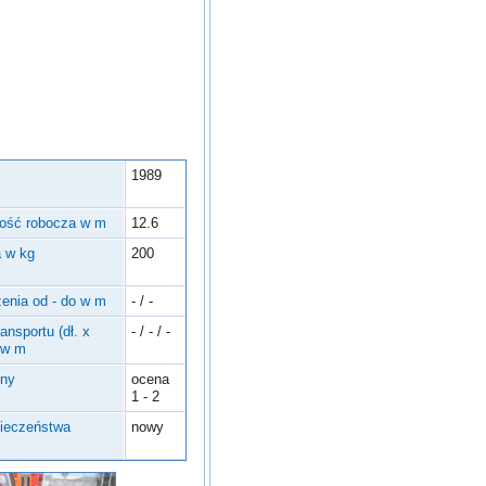
1989
ość robocza w m
12.6
 w kg
200
enia od - do w m
- / -
ansportu (dł. x
- / - / -
 w m
zny
ocena
1 - 2
pieczeństwa
nowy