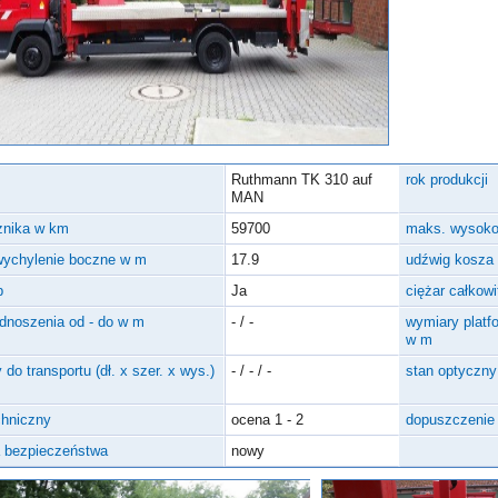
Ruthmann TK 310 auf
rok produkcji
MAN
cznika w km
59700
maks. wysoko
wychylenie boczne w m
17.9
udźwig kosza
p
Ja
ciężar całkowi
dnoszenia od - do w m
- / -
wymiary platfo
w m
do transportu (dł. x szer. x wys.)
- / - / -
stan optyczny
chniczny
ocena 1 - 2
dopuszczenie 
a bezpieczeństwa
nowy