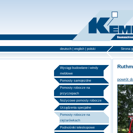
deutsch
|
english
|
polski
Strona 
Ruthm
Wyciągi budowlane i windy
meblowe
powrót d
Pomosty samojezdne
Pomosty robocze na
przyczepach
Nożycowe pomosty robocze
Urządzenia specjalne
Pomosty robocze na
ciężarówkach
Podnośniki teleskopowe