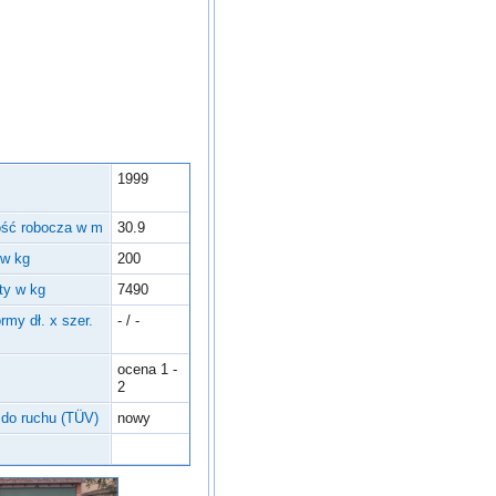
1999
ść robocza w m
30.9
 w kg
200
ty w kg
7490
rmy dł. x szer.
- / -
ocena 1 -
2
do ruchu (TÜV)
nowy