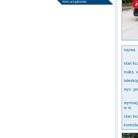
Inne urządzenia
nazwa
stan li
maks. 
telesko
wys. po
wymiary 
w m
stan te
kontrol