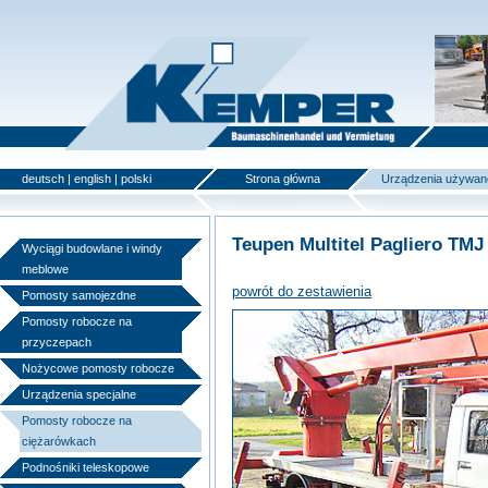
deutsch
|
english
|
polski
Strona główna
Urządzenia używan
Teupen Multitel Pagliero TMJ
Wyciągi budowlane i windy
meblowe
powrót do zestawienia
Pomosty samojezdne
Pomosty robocze na
przyczepach
Nożycowe pomosty robocze
Urządzenia specjalne
Pomosty robocze na
ciężarówkach
Podnośniki teleskopowe