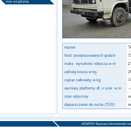
Inne urządzenia
nazwa
T
Ilość przepracowanych godzin
7
maks. wysokość robocza w m
2
udźwig kosza w kg
2
ciężar całkowity w kg
7
wymiary platformy dł. x szer. w m
- 
stan optyczny
o
dopuszczenie do ruchu (TÜV)
n
KEMPER Baumaschinenhandel und V