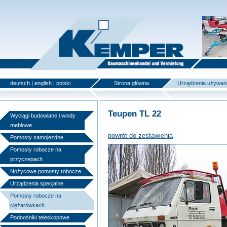
deutsch
|
english
|
polski
Strona główna
Urządzenia używan
Teupen TL 22
Wyciągi budowlane i windy
meblowe
powrót do zestawienia
Pomosty samojezdne
Pomosty robocze na
przyczepach
Nożycowe pomosty robocze
Urządzenia specjalne
Pomosty robocze na
ciężarówkach
Podnośniki teleskopowe