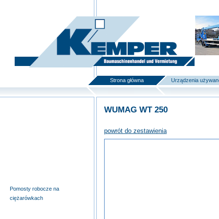
deutsch
|
english
|
polski
Strona główna
Urządzenia używan
WUMAG WT 250
Wyciągi budowlane i windy
meblowe
powrót do zestawienia
Pomosty samojezdne
Pomosty robocze na
przyczepach
Nożycowe pomosty robocze
Urządzenia specjalne
Pomosty robocze na
ciężarówkach
Podnośniki teleskopowe