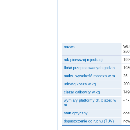
Inne urządzenia
nazwa
WU
250
rok pierwszej rejestracji
199
Ilość przepracowanych godzin
198
maks. wysokość robocza w m
25
udźwig kosza w kg
200
ciężar całkowity w kg
749
wymiary platformy dł. x szer. w
- / -
m
stan optyczny
oce
dopuszczenie do ruchu (TÜV)
now