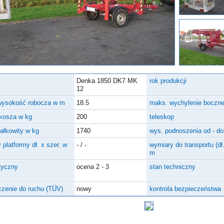
Denka 1850 DK7 MK
rok produkcji
12
wysokość robocza w m
18.5
maks. wychylenie boczn
kosza w kg
200
teleskop
całkowity w kg
1740
wys. podnoszenia od - d
 platformy dł. x szer. w
- / -
wymiary do transportu (dł.
m
tyczny
ocena 2 - 3
stan techniczny
zenie do ruchu (TÜV)
nowy
kontrola bezpieczeństwa