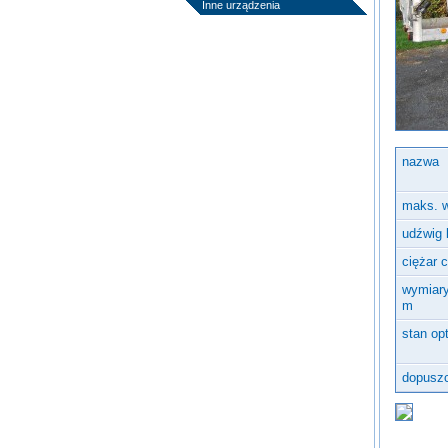
Inne urządzenia
nazwa
maks. 
udźwig 
ciężar 
wymiary
m
stan op
dopuszc