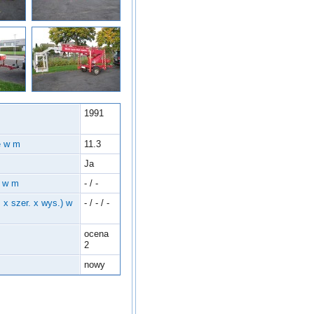
1991
e w m
11.3
Ja
o w m
- / -
 x szer. x wys.) w
- / - / -
ocena
2
nowy