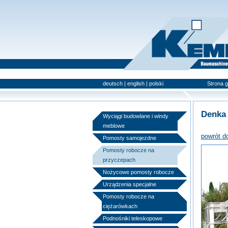
deutsch
|
english
|
polski
Strona 
Denka
Wyciągi budowlane i windy
meblowe
powrót d
Pomosty samojezdne
Pomosty robocze na
przyczepach
Nożycowe pomosty robocze
Urządzenia specjalne
Pomosty robocze na
ciężarówkach
Podnośniki teleskopowe