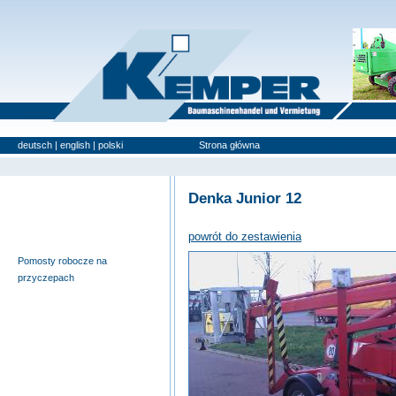
deutsch
|
english
|
polski
Strona główna
Urządzenia używan
Denka Junior 12
Wyciągi budowlane i windy
meblowe
powrót do zestawienia
Pomosty samojezdne
Pomosty robocze na
przyczepach
Nożycowe pomosty robocze
Urządzenia specjalne
Pomosty robocze na
ciężarówkach
Podnośniki teleskopowe