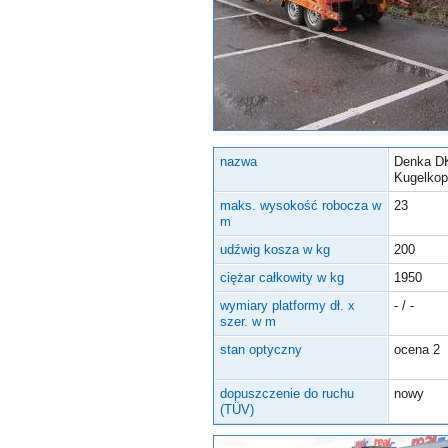
Inne urządzenia
nazwa
Denka DK
Kugelkop
maks. wysokość robocza w
23
m
udźwig kosza w kg
200
ciężar całkowity w kg
1950
wymiary platformy dł. x
- / -
szer. w m
stan optyczny
ocena 2
dopuszczenie do ruchu
nowy
(TÜV)