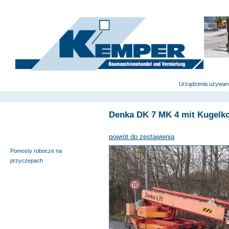
deutsch
|
english
|
polski
Strona główna
Urządzenia używan
Denka DK 7 MK 4 mit Kugelk
Wyciągi budowlane i windy
meblowe
powrót do zestawienia
Pomosty samojezdne
Pomosty robocze na
przyczepach
Nożycowe pomosty robocze
Urządzenia specjalne
Pomosty robocze na
ciężarówkach
Podnośniki teleskopowe