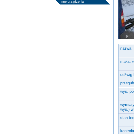
Inne urządzenia
nazwa
maks. 
udźwig 
przegub
wys. po
wymiary 
wys.) w
stan te
kontrol