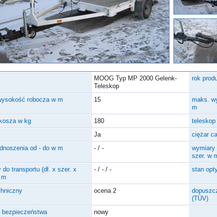
MOOG Typ MP 2000 Gelenk-
rok produ
Teleskop
wysokość robocza w m
15
maks. w
m
kosza w kg
180
teleskop
Ja
ciężar c
dnoszenia od - do w m
- / -
wymiary 
szer. w 
do transportu (dł. x szer. x
- / - / -
stan opt
 m
chniczny
ocena 2
dopuszcz
(TÜV)
a bezpieczeństwa
nowy