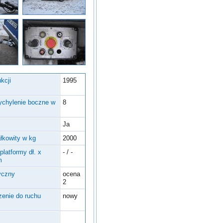
kcji
1995
ychylenie boczne w
8
Ja
ałkowity w kg
2000
platformy dł. x
- / -
m
yczny
ocena
2
enie do ruchu
nowy