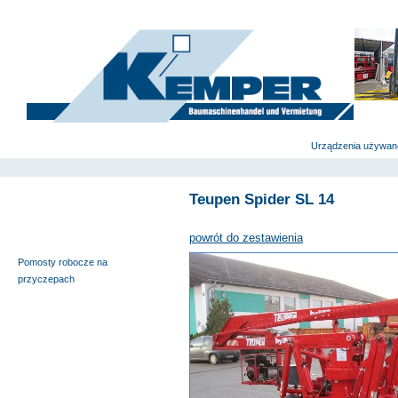
deutsch
|
english
|
polski
Strona główna
Urządzenia używan
Teupen Spider SL 14
Wyciągi budowlane i windy
meblowe
powrót do zestawienia
Pomosty samojezdne
Pomosty robocze na
przyczepach
Nożycowe pomosty robocze
Urządzenia specjalne
Pomosty robocze na
ciężarówkach
Podnośniki teleskopowe