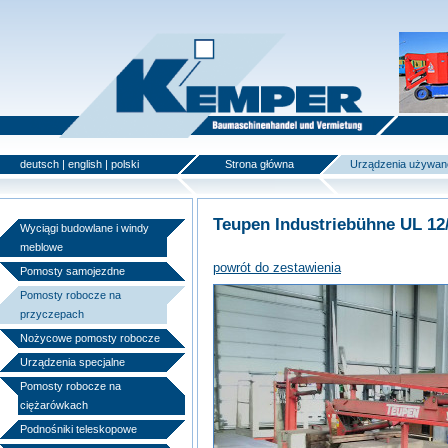
deutsch
|
english
|
polski
Strona główna
Urządzenia używan
Teupen Industriebühne UL 12/
Wyciągi budowlane i windy
meblowe
powrót do zestawienia
Pomosty samojezdne
Pomosty robocze na
przyczepach
Nożycowe pomosty robocze
Urządzenia specjalne
Pomosty robocze na
ciężarówkach
Podnośniki teleskopowe