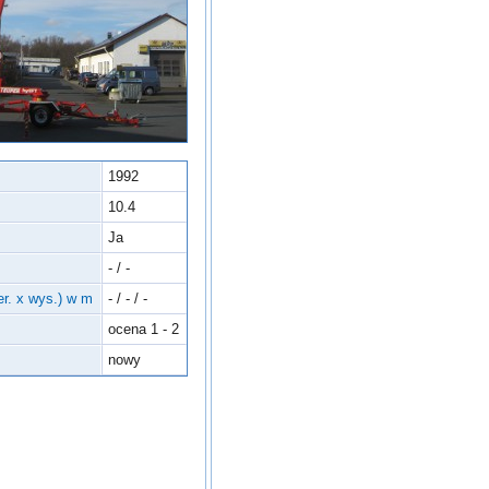
1992
10.4
Ja
- / -
er. x wys.) w m
- / - / -
ocena 1 - 2
nowy