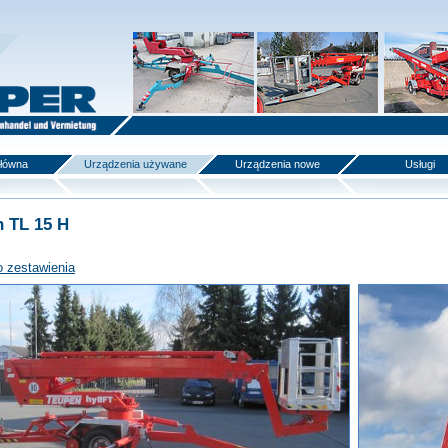
główna
Urządzenia używane
Urządzenia nowe
Usługi
 TL 15 H
o zestawienia