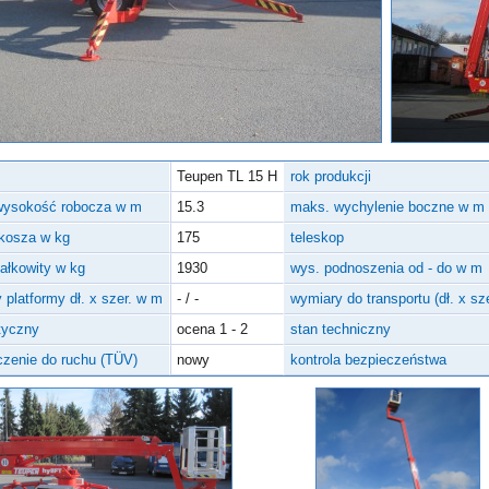
Teupen TL 15 H
rok produkcji
wysokość robocza w m
15.3
maks. wychylenie boczne w m
kosza w kg
175
teleskop
całkowity w kg
1930
wys. podnoszenia od - do w m
 platformy dł. x szer. w m
- / -
wymiary do transportu (dł. x sz
tyczny
ocena 1 - 2
stan techniczny
zenie do ruchu (TÜV)
nowy
kontrola bezpieczeństwa