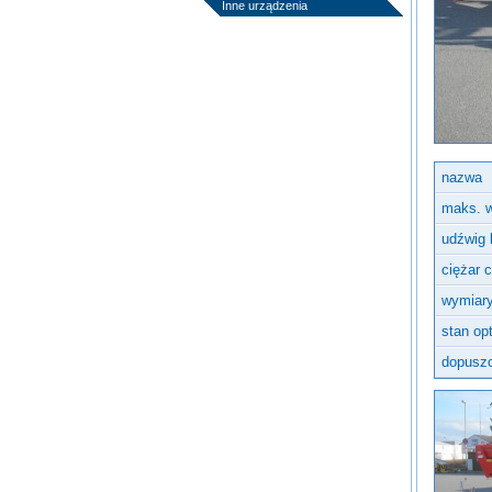
Inne urządzenia
nazwa
maks. 
udźwig 
ciężar 
wymiary
stan op
dopuszc