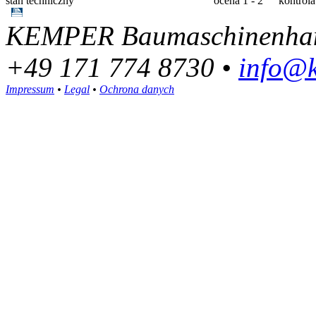
stan techniczny
ocena 1 - 2
kontrol
KEMPER Baumaschinenhande
+49 171 774 8730 •
info@
Impressum
•
Legal
•
Ochrona danych