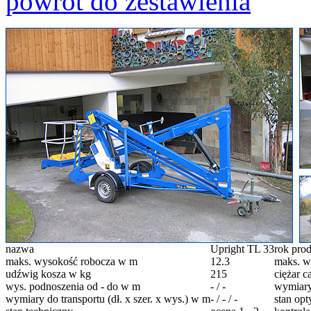
powrót do zestawienia
nazwa
Upright TL 33
rok prod
maks. wysokość robocza w m
12.3
maks. w
udźwig kosza w kg
215
ciężar c
wys. podnoszenia od - do w m
- / -
wymiary 
wymiary do transportu (dł. x szer. x wys.) w m
- / - / -
stan op