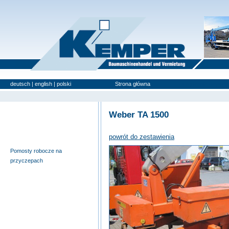
deutsch
|
english
|
polski
Strona główna
Urządzenia używan
Weber TA 1500
Wyciągi budowlane i windy
meblowe
powrót do zestawienia
Pomosty samojezdne
Pomosty robocze na
przyczepach
Nożycowe pomosty robocze
Urządzenia specjalne
Pomosty robocze na
ciężarówkach
Podnośniki teleskopowe