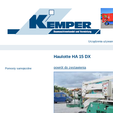
deutsch
|
english
|
polski
Strona główna
Urządzenia używan
Haulotte HA 15 DX
Wyciągi budowlane i windy
meblowe
powrót do zestawienia
Pomosty samojezdne
Pomosty robocze na
przyczepach
Nożycowe pomosty robocze
Urządzenia specjalne
Pomosty robocze na
ciężarówkach
Podnośniki teleskopowe