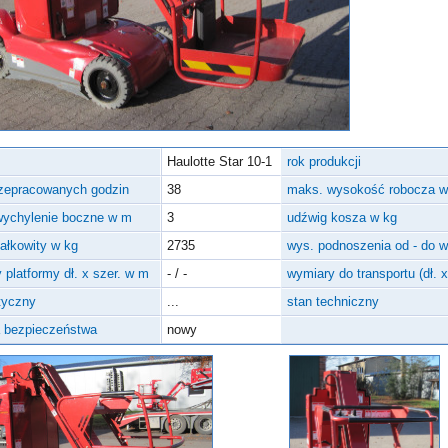
Haulotte Star 10-1
rok produkcji
rzepracowanych godzin
38
maks. wysokość robocza 
wychylenie boczne w m
3
udźwig kosza w kg
całkowity w kg
2735
wys. podnoszenia od - do 
 platformy dł. x szer. w m
- / -
wymiary do transportu (dł. 
tyczny
...
stan techniczny
a bezpieczeństwa
nowy