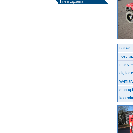
Inne urządzenia
nazwa
Ilość p
maks. 
ciężar 
wymiary
stan op
kontrol