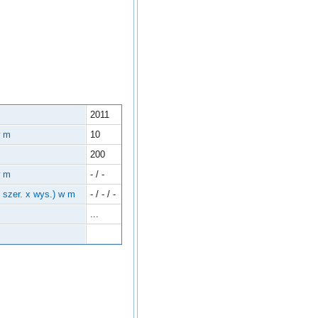
2011
w m
10
200
w m
- / -
x szer. x wys.) w m
- / - / -
...