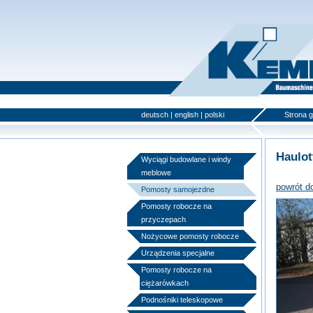
deutsch
|
english
|
polski
Strona 
Haulot
Wyciągi budowlane i windy
meblowe
powrót d
Pomosty samojezdne
Pomosty robocze na
przyczepach
Nożycowe pomosty robocze
Urządzenia specjalne
Pomosty robocze na
ciężarówkach
Podnośniki teleskopowe