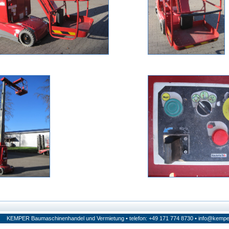
KEMPER Baumaschinenhandel und Vermietung • telefon: +49 171 774 8730 •
info@kempe