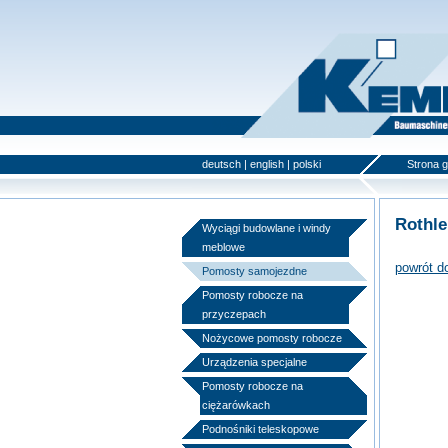
deutsch
|
english
|
polski
Strona 
Rothle
Wyciągi budowlane i windy
meblowe
powrót d
Pomosty samojezdne
Pomosty robocze na
przyczepach
Nożycowe pomosty robocze
Urządzenia specjalne
Pomosty robocze na
ciężarówkach
Podnośniki teleskopowe