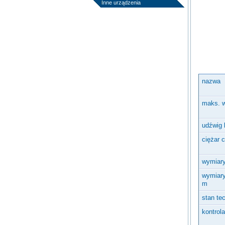
Inne urządzenia
nazwa
maks. 
udźwig 
ciężar 
wymiary
wymiary 
m
stan te
kontrol