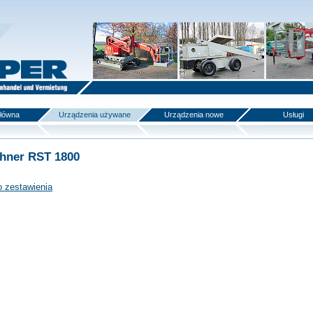
główna
Urządzenia używane
Urządzenia nowe
Usługi
hner RST 1800
o zestawienia