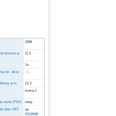
1998
nie boczne w
11.5
Ja
ia od - do w
- / -
atformy w m
13.3
ocena 1
do ruchu (TÜV)
nowy
tto (bez VAT-
na
życzenie