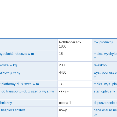
Rothlehner RST
rok produkcji
1800
wysokość robocza w m
18
maks. wychyle
m
kosza w kg
200
teleskop
całkowity w kg
4480
wys. podnoszen
m
 platformy dł. x szer. w m
- / -
maks. wys. pl
do transportu (dł. x szer. x wys.) w
- / - / -
stan optyczny
chniczny
ocena 1
dopuszczenie 
a bezpieczeństwa
nowy
cena w euro ne
u)