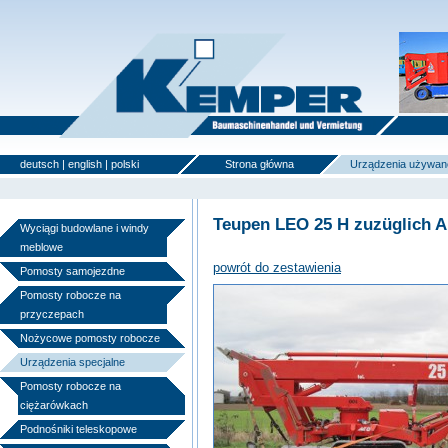
deutsch
|
english
|
polski
Strona główna
Urządzenia używan
Teupen LEO 25 H zuzüglich 
Wyciągi budowlane i windy
meblowe
powrót do zestawienia
Pomosty samojezdne
Pomosty robocze na
przyczepach
Nożycowe pomosty robocze
Urządzenia specjalne
Pomosty robocze na
ciężarówkach
Podnośniki teleskopowe