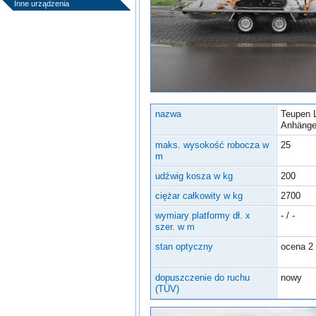
Inne urządzenia
nazwa
Teupen 
Anhänge
maks. wysokość robocza w
25
m
udźwig kosza w kg
200
ciężar całkowity w kg
2700
wymiary platformy dł. x
- / -
szer. w m
stan optyczny
ocena 2
dopuszczenie do ruchu
nowy
(TÜV)