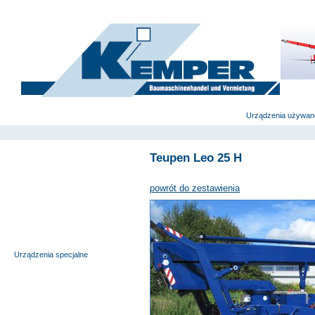
deutsch
|
english
|
polski
Strona główna
Urządzenia używan
Teupen Leo 25 H
Wyciągi budowlane i windy
meblowe
powrót do zestawienia
Pomosty samojezdne
Pomosty robocze na
przyczepach
Nożycowe pomosty robocze
Urządzenia specjalne
Pomosty robocze na
ciężarówkach
Podnośniki teleskopowe