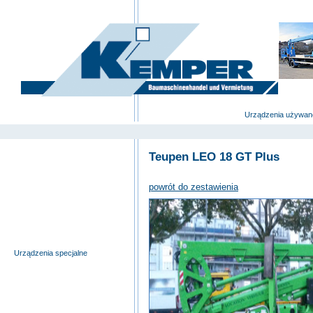
deutsch
|
english
|
polski
Strona główna
Urządzenia używan
Teupen LEO 18 GT Plus
Wyciągi budowlane i windy
meblowe
powrót do zestawienia
Pomosty samojezdne
Pomosty robocze na
przyczepach
Nożycowe pomosty robocze
Urządzenia specjalne
Pomosty robocze na
ciężarówkach
Podnośniki teleskopowe