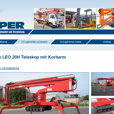
główna
Urządzenia używane
Urządzenia nowe
Usługi
n LEO 20H Teleskop mit Korbarm
o zestawienia