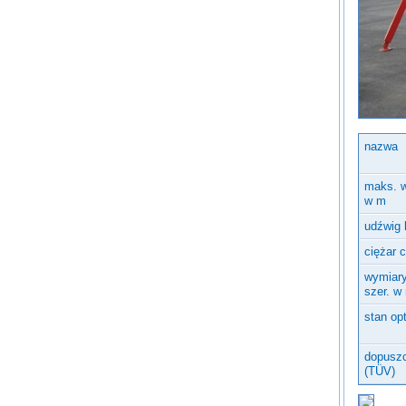
Inne urządzenia
nazwa
maks. 
w m
udźwig 
ciężar 
wymiary
szer. w
stan op
dopuszc
(TÜV)