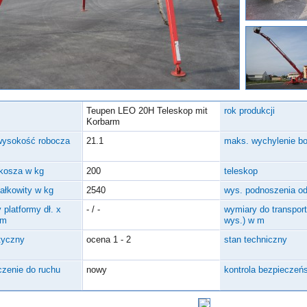
Teupen LEO 20H Teleskop mit
rok produkcji
Korbarm
wysokość robocza
21.1
maks. wychylenie b
kosza w kg
200
teleskop
całkowity w kg
2540
wys. podnoszenia od
 platformy dł. x
- / -
wymiary do transportu
 m
wys.) w m
tyczny
ocena 1 - 2
stan techniczny
zenie do ruchu
nowy
kontrola bezpieczeń