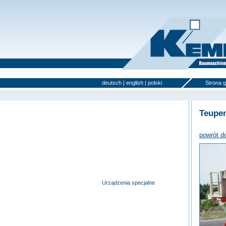
deutsch
|
english
|
polski
Strona 
Teupe
Wyciągi budowlane i windy
meblowe
powrót d
Pomosty samojezdne
Pomosty robocze na
przyczepach
Nożycowe pomosty robocze
Urządzenia specjalne
Pomosty robocze na
ciężarówkach
Podnośniki teleskopowe