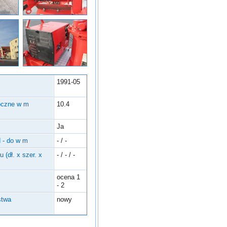
1991-05
oczne w m
10.4
Ja
 - do w m
- / -
 (dł. x szer. x
- / - / -
ocena 1
- 2
stwa
nowy