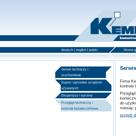
deutsch
|
english
|
polski
Strona 
Serwis
Serwis techniczy i
uruchomienie
Firma Ke
Kupno i sprzedaż urządzeń
kontrole
używanych
Przegląd
Ekspertyzy i wycena
konieczne
do użytk
Przegląd techniczny i
miesiąc 
kontrola bezpieczeństwa
przejdź 