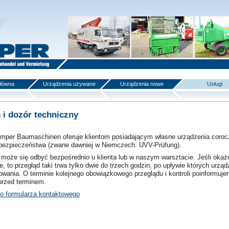
główna
Urządzenia używane
Urządzenia nowe
Usługi
 i dozór techniczny
mper Baumaschinen oferuje klientom posiadającym własne urządzenia corocz
 bezpieczeństwa (zwane dawniej w Niemczech: UVV-Prüfung).
 może się odbyć bezpośrednio u klienta lub w naszym warsztacie. Jeśli okaże
, to przegłąd taki trwa tylko dwie do trzech godzin, po upływie których urząd
owania. O terminie kolejnego obowiązkowego przeglądu i kontroli poinformuje
przed terminem.
do formularza kontaktowego