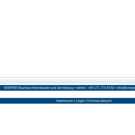
KEMPER Baumaschinenhandel und Vermietung • telefon: +49 171 774 8730 •
info@kempe
Impressum
•
Legal
•
Ochrona danych