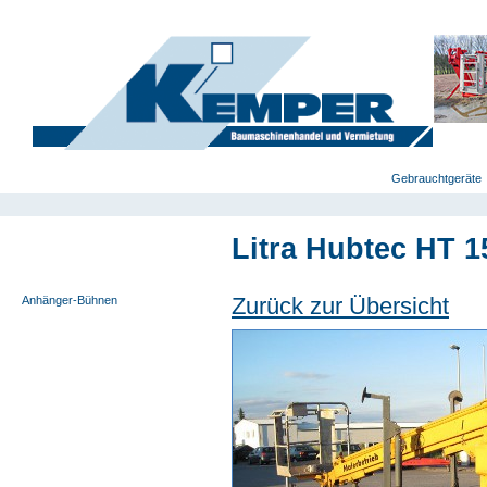
deutsch
|
english
|
polski
Home
Gebrauchtgeräte
Litra Hubtec HT 1
Anlege- u. Möbelaufzüge
Selbstfahrende Bühnen
Zurück zur Übersicht
Anhänger-Bühnen
Scherenbühnen
Spezialgeräte
LKW-Bühnen
Zoomlifte
Sonstige Geräte