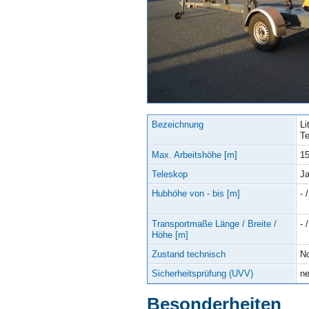
Bezeichnung
Li
Te
Max. Arbeitshöhe [m]
1
Teleskop
J
Hubhöhe von - bis [m]
- /
Transportmaße Länge / Breite /
- /
Höhe [m]
Zustand technisch
No
Sicherheitsprüfung (UVV)
n
Besonderheiten