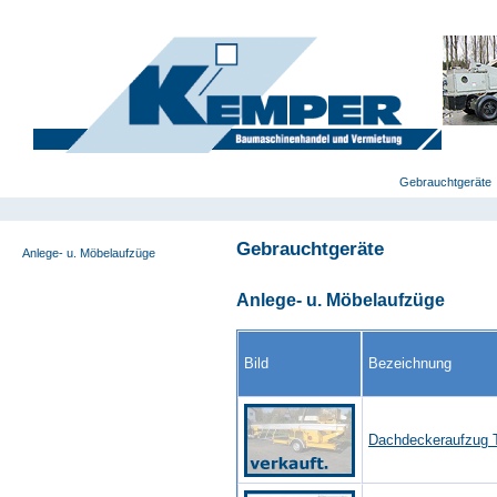
deutsch
|
english
|
polski
Home
Gebrauchtgeräte
Gebrauchtgeräte
Anlege- u. Möbelaufzüge
Selbstfahrende Bühnen
Anlege- u. Möbelaufzüge
Anhänger-Bühnen
Scherenbühnen
Spezialgeräte
Bild
Bezeichnung
LKW-Bühnen
Zoomlifte
Dachdeckeraufzug 
Sonstige Geräte