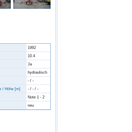
1992
10.4
Ja
hydraulisch
- / -
e / Höhe [m]
- / - / -
Note 1 - 2
neu