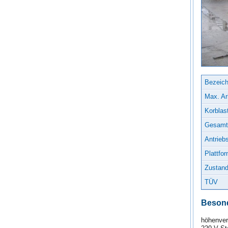
Bezeic
Max. Ar
Korblast
Gesamtg
Antriebs
Plattfo
Zustand
TÜV
Besond
höhenver