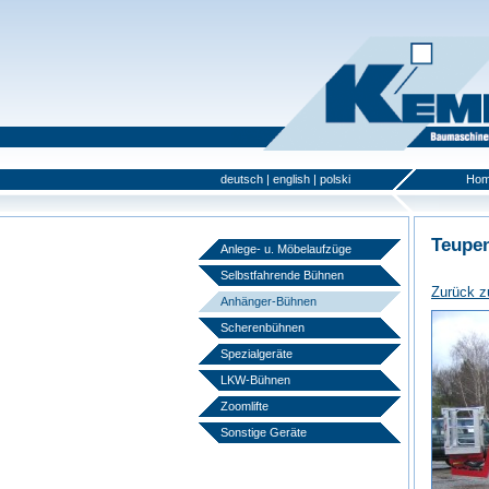
deutsch
|
english
|
polski
Ho
Teupen
Anlege- u. Möbelaufzüge
Selbstfahrende Bühnen
Zurück z
Anhänger-Bühnen
Scherenbühnen
Spezialgeräte
LKW-Bühnen
Zoomlifte
Sonstige Geräte