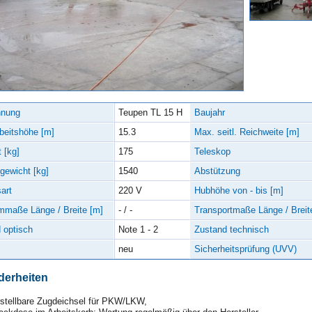
hnung
Teupen TL 15 H
Baujahr
beitshöhe [m]
15.3
Max. seitl. Reichweite [m]
 [kg]
175
Teleskop
ewicht [kg]
1540
Abstützung
art
220 V
Hubhöhe von - bis [m]
rmmaße Länge / Breite [m]
- / -
Transportmaße Länge / Breit
 optisch
Note 1 - 2
Zustand technisch
neu
Sicherheitsprüfung (UVV)
erheiten
stellbare Zugdeichsel für PKW/LKW,