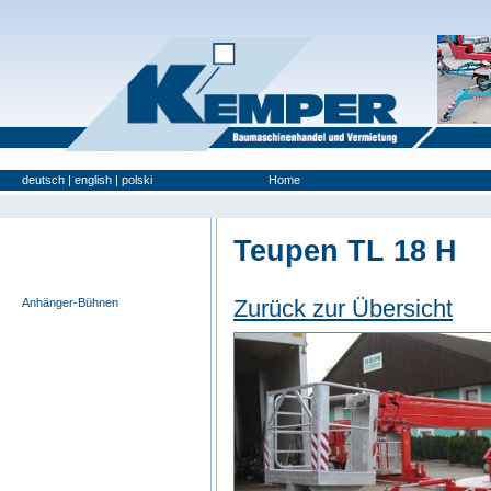
deutsch
|
english
|
polski
Home
Gebrauchtgeräte
Teupen TL 18 H
Anlege- u. Möbelaufzüge
Selbstfahrende Bühnen
Zurück zur Übersicht
Anhänger-Bühnen
Scherenbühnen
Spezialgeräte
LKW-Bühnen
Zoomlifte
Sonstige Geräte