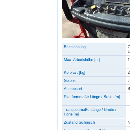
Bezeichnung
G
E
Max. Arbeitshöhe [m]
1
Korblast [kg]
2
Gelenk
J
Antriebsart
B
Plattformmaße Länge / Breite [m]
- 
Transportmaße Länge / Breite /
- 
Höhe [m]
Zustand technisch
N