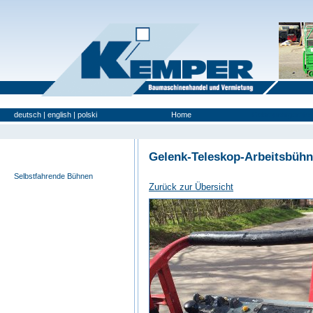
deutsch
|
english
|
polski
Home
Gebrauchtgeräte
Gelenk-Teleskop-Arbeitsbüh
Anlege- u. Möbelaufzüge
Selbstfahrende Bühnen
Zurück zur Übersicht
Anhänger-Bühnen
Scherenbühnen
Spezialgeräte
LKW-Bühnen
Zoomlifte
Sonstige Geräte