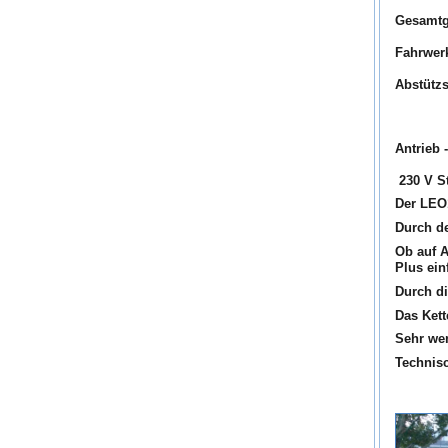
Gesamtg
Fahrwerk
Abstütz
Antrieb 
230 V S
Der LEO1
Durch de
Ob auf A
Plus ein
Durch di
Das Ket
Sehr we
Technis