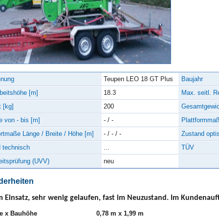
hnung
Teupen LEO 18 GT Plus
Baujahr
beitshöhe [m]
18.3
Max. seitl. R
 [kg]
200
Gesamtgewic
 von - bis [m]
- / -
Plattformmaß
rtmaße Länge / Breite / Höhe [m]
- / - / -
Zustand opti
 technisch
...
TÜV
eitsprüfung (UVV)
neu
erheiten
 Einsatz, sehr wenig gelaufen, fast im Neuzustand. Im Kundenauf
te x Bauhöhe
0,78 m x 1,99 m