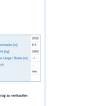
2016
eichweite [m]
8.5
ht [kg]
2450
e Länge / Breite [m]
- / -
sch
...
neu
trag zu verkaufen