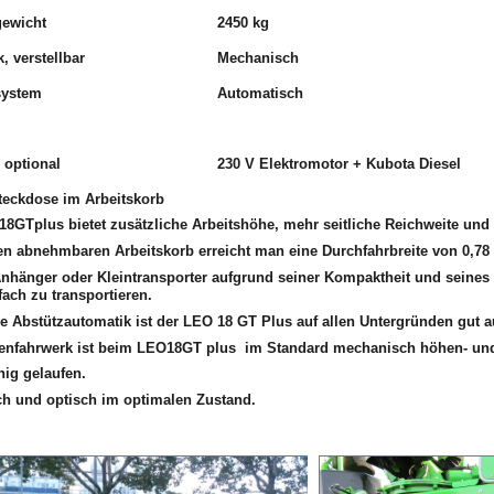
ewicht
2450 kg
, verstellbar
Mechanisch
system
Automatisch
- optional
230 V Elektromotor + Kubota Diesel
teckdose im Arbeitskorb
8GTplus bietet zusätzliche Arbeitshöhe, mehr seitliche Reichweite und
n abnehmbaren Arbeitskorb erreicht man eine Durchfahrbreite von 0,7
nhänger oder Kleintransporter aufgrund seiner Kompaktheit und seines
fach zu transportieren.
e Abstützautomatik ist der LEO 18 GT Plus auf allen Untergründen gut a
tenfahrwerk ist beim LEO18GT plus im Standard mechanisch höhen- und 
nig gelaufen.
ch und optisch im optimalen Zustand.