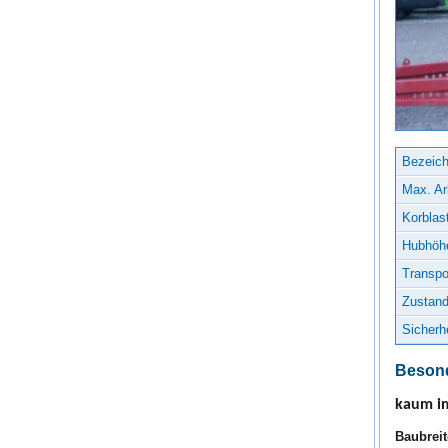
Bezeic
Max. Ar
Korblast
Hubhöhe
Transpo
Zustand
Sicherh
Besond
kaum im
Baubrei