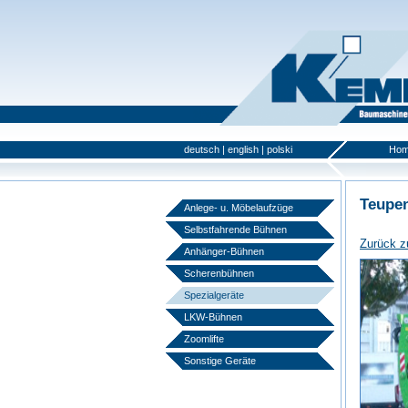
deutsch
|
english
|
polski
Ho
Teupe
Anlege- u. Möbelaufzüge
Selbstfahrende Bühnen
Zurück z
Anhänger-Bühnen
Scherenbühnen
Spezialgeräte
LKW-Bühnen
Zoomlifte
Sonstige Geräte