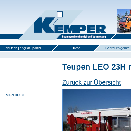
deutsch
|
english
|
polski
Home
Gebrauchtgeräte
Teupen LEO 23H m
Anlege- u. Möbelaufzüge
Selbstfahrende Bühnen
Zurück zur Übersicht
Anhänger-Bühnen
Scherenbühnen
Spezialgeräte
LKW-Bühnen
Zoomlifte
Sonstige Geräte