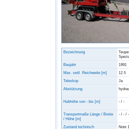
Bezeichnung
Teupe
Spezi
Baujahr
1991
Max. seitl. Reichweite [m]
12.5
Teleskop
Ja
Abstützung
hydrau
Hubhöhe von - bis [m]
- / -
Transportmaße Länge / Breite
- / - / -
/ Höhe [m]
Zustand technisch
Note 1