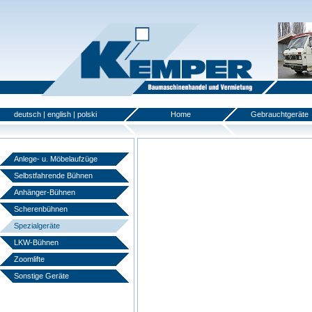
deutsch
|
english
|
polski
Home
Gebrauchtgeräte
Anlege- u. Möbelaufzüge
Selbstfahrende Bühnen
Anhänger-Bühnen
Scherenbühnen
Spezialgeräte
LKW-Bühnen
Zoomlifte
Sonstige Geräte