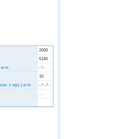
2000
5140
. w m
- / -
10
 szer. x wys.) w m
- / - / -
...