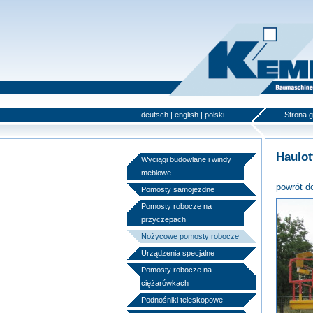
deutsch
|
english
|
polski
Strona 
Haulot
Wyciągi budowlane i windy
meblowe
powrót d
Pomosty samojezdne
Pomosty robocze na
przyczepach
Nożycowe pomosty robocze
Urządzenia specjalne
Pomosty robocze na
ciężarówkach
Podnośniki teleskopowe