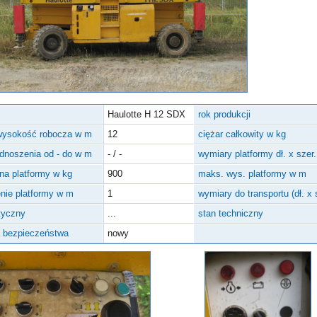
Haulotte H 12 SDX
rok produkcji
wysokość robocza w m
12
ciężar całkowity w kg
dnoszenia od - do w m
- / -
wymiary platformy dł. x szer
śna platformy w kg
900
maks. wys. platformy w m
nie platformy w m
1
wymiary do transportu (dł. x
tyczny
...
stan techniczny
a bezpieczeństwa
nowy