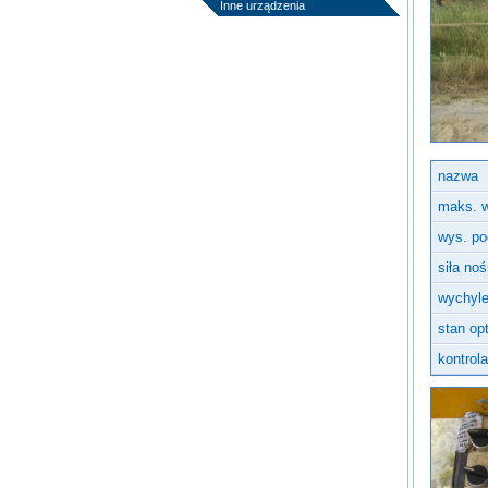
Inne urządzenia
nazwa
maks. 
wys. po
siła no
wychyle
stan op
kontrol