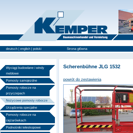
deutsch
|
english
|
polski
Strona główna
Urządzenia używan
Scherenbühne JLG 1532
Wyciągi budowlane i windy
meblowe
powrót do zestawienia
Pomosty samojezdne
Pomosty robocze na
przyczepach
Nożycowe pomosty robocze
Urządzenia specjalne
Pomosty robocze na
ciężarówkach
Podnośniki teleskopowe