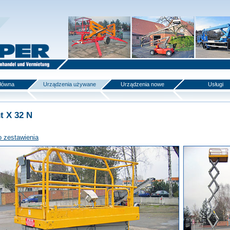
główna
Urządzenia używane
Urządzenia nowe
Usługi
t X 32 N
o zestawienia