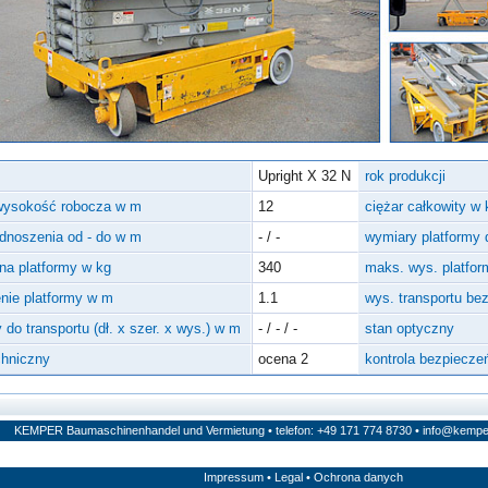
Upright X 32 N
rok produkcji
wysokość robocza w m
12
ciężar całkowity w 
dnoszenia od - do w m
- / -
wymiary platformy d
śna platformy w kg
340
maks. wys. platfo
nie platformy w m
1.1
wys. transportu be
 do transportu (dł. x szer. x wys.) w m
- / - / -
stan optyczny
chniczny
ocena 2
kontrola bezpiecze
KEMPER Baumaschinenhandel und Vermietung • telefon: +49 171 774 8730 •
info@kempe
Impressum
•
Legal
•
Ochrona danych