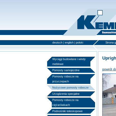
deutsch
|
english
|
polski
Strona 
Uprigh
Wyciągi budowlane i windy
meblowe
powrót d
Pomosty samojezdne
Pomosty robocze na
przyczepach
Nożycowe pomosty robocze
Urządzenia specjalne
Pomosty robocze na
ciężarówkach
Podnośniki teleskopowe