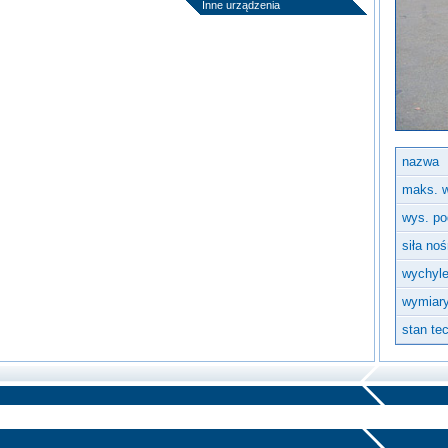
Inne urządzenia
nazwa
maks. 
wys. po
siła no
wychyle
wymiary
stan te