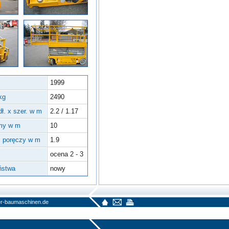
1999
kg
2490
ł. x szer. w m
2.2 / 1.17
rmy w m
10
z poręczy w m
1.9
ocena 2 - 3
ństwa
nowy
r-baumaschinen.de