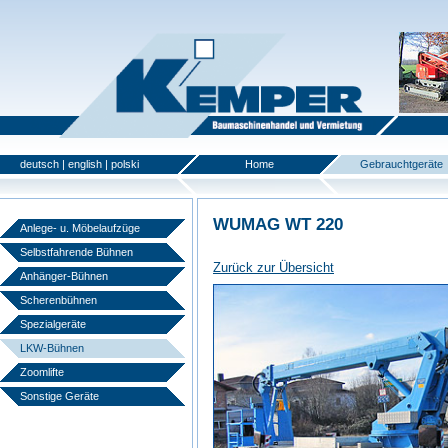
deutsch
|
english
|
polski
Home
Gebrauchtgeräte
WUMAG WT 220
Anlege- u. Möbelaufzüge
Selbstfahrende Bühnen
Zurück zur Übersicht
Anhänger-Bühnen
Scherenbühnen
Spezialgeräte
LKW-Bühnen
Zoomlifte
Sonstige Geräte