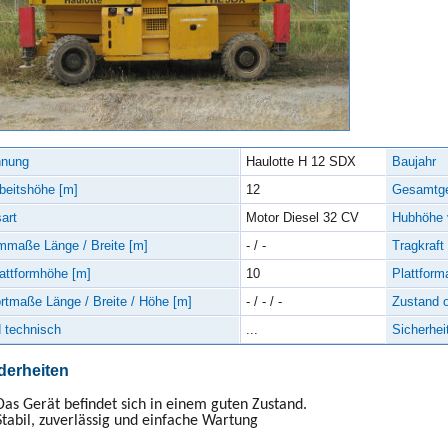
hnung
Haulotte H 12 SDX
Baujahr
beitshöhe [m]
12
Gesamtge
art
Motor Diesel 32 CV
Hubhöhe v
rmmaße Länge / Breite [m]
- / -
Tragkraft
attformhöhe [m]
10
Plattfor
rtmaße Länge / Breite / Höhe [m]
- / - / -
Zustand o
 technisch
...
Sicherhei
erheiten
Das Gerät befindet sich in einem guten Zustand.
Stabil, zuverlässig und einfache Wartung