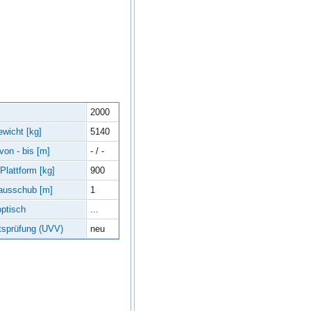
2000
wicht [kg]
5140
on - bis [m]
- / -
 Plattform [kg]
900
mausschub [m]
1
ptisch
...
tsprüfung (UVV)
neu