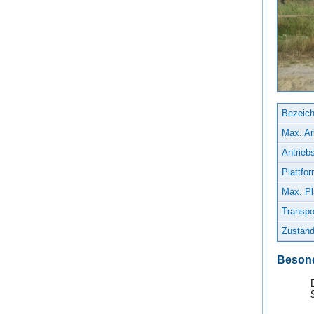
Bezeic
Max. Ar
Antriebs
Plattfo
Max. Pl
Transpo
Zustand
Besond