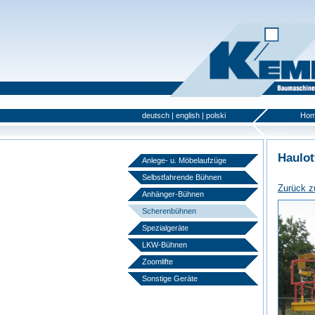
deutsch
|
english
|
polski
Ho
Haulot
Anlege- u. Möbelaufzüge
Selbstfahrende Bühnen
Zurück z
Anhänger-Bühnen
Scherenbühnen
Spezialgeräte
LKW-Bühnen
Zoomlifte
Sonstige Geräte