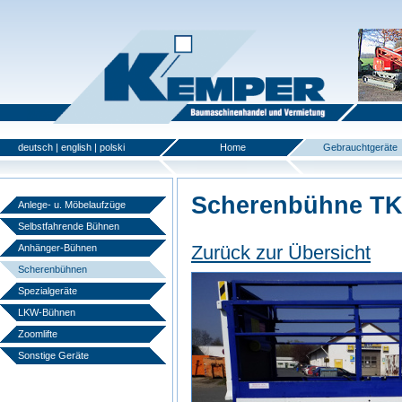
deutsch
|
english
|
polski
Home
Gebrauchtgeräte
Scherenbühne TK
Anlege- u. Möbelaufzüge
Selbstfahrende Bühnen
Zurück zur Übersicht
Anhänger-Bühnen
Scherenbühnen
Spezialgeräte
LKW-Bühnen
Zoomlifte
Sonstige Geräte